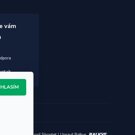
vet.sk
HLASÍM
Vytvoril Shoptet
|
Upravil Balkys