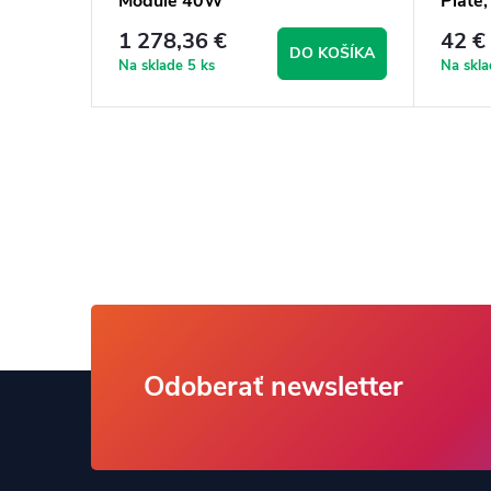
Module 40W
Plate,
1 278,36 €
42 €
KOŠÍKA
DO KOŠÍKA
Na sklade
5 ks
Na skl
Z
Odoberať newsletter
á