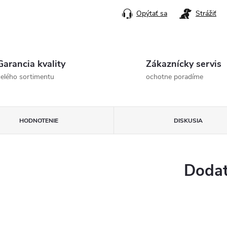
Opýtať sa
Strážiť
Garancia kvality
Zákaznícky servis
celého sortimentu
ochotne poradíme
HODNOTENIE
DISKUSIA
Dodat