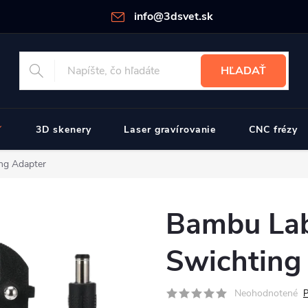
info@3dsvet.sk
HĽADAŤ
3D skenery
Laser gravírovanie
CNC frézy
ng Adapter
Bambu La
Swichting
Neohodnotené
P