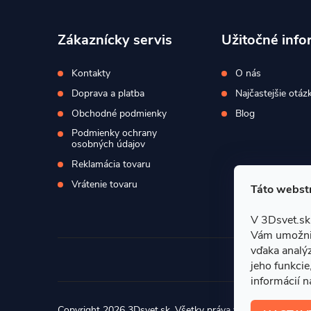
p
ä
Zákaznícky servis
Užitočné info
t
Kontakty
O nás
Doprava a platba
Najčastejšie otáz
i
Obchodné podmienky
Blog
Podmienky ochrany
e
osobných údajov
Reklamácia tovaru
Vrátenie tovaru
Táto webstr
V 3Dsvet.sk
Vám umožnil
vďaka analýz
jeho funkcie
informácií n
Copyright 2026
3Dsvet.sk
. Všetky práva vyhradené.
Upravi