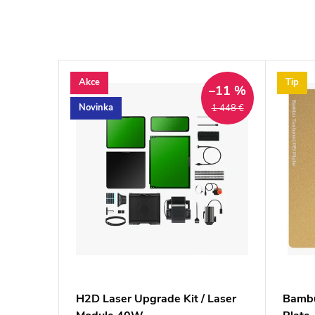
Akce
Tip
–11 %
Novinka
1 448 €
te
H2D Laser Upgrade Kit / Laser
Bambu