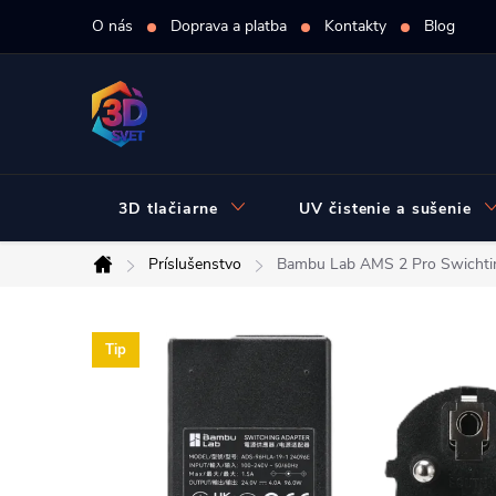
Prejsť
O nás
Doprava a platba
Kontakty
Blog
na
obsah
3D tlačiarne
UV čistenie a sušenie
Príslušenstvo
Bambu Lab AMS 2 Pro Swichti
Domov
Tip