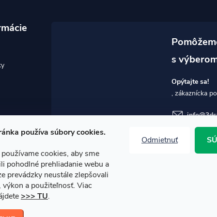
rmácie
ky
Opýtajte sa!
info
@
3ds
ánka používa súbory cookies.
Odmietnuť
SÚ
 používame cookies, aby sme
i pohodlné prehliadanie webu a
e prevádzky neustále zlepšovali
, výkon a použiteľnosť. Viac
ájdete
>>> TU
.
ť nastavenie cookies