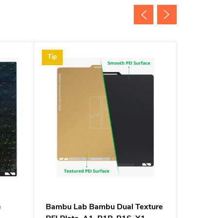
Tip
Akce
Novinka
e
Bambu Lab Bambu Dual Texture
eVacuum