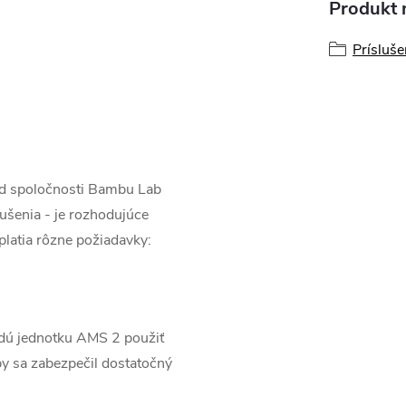
Produkt n
Prísluše
od spoločnosti Bambu Lab
sušenia - je rozhodujúce
platia rôzne požiadavky:
aždú jednotku AMS 2 použiť
y sa zabezpečil dostatočný