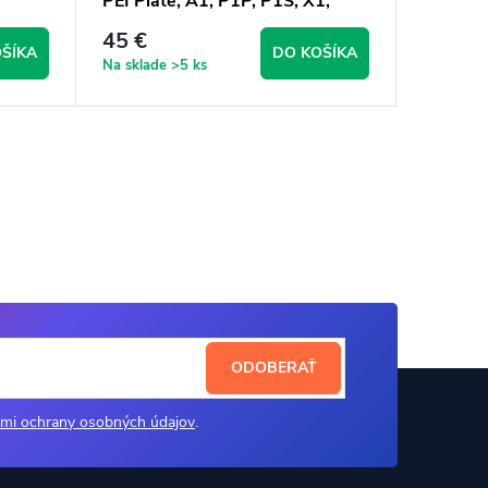
PEI Plate, A1, P1P, P1S, X1,
X1C, X1E
45 €
22,25 
ŠÍKA
DO KOŠÍKA
Na sklade
>5 ks
Na sklad
ODOBERAŤ
mi ochrany osobných údajov
.