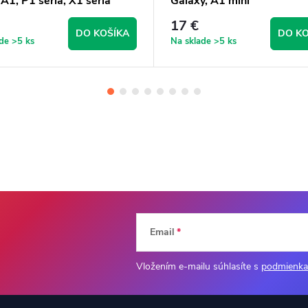
 A1, P1 séria, X1 séria
Galaxy, A1 mini
17 €
DO KOŠÍKA
DO KO
ade
>5 ks
Na sklade
>5 ks
Email
Vložením e-mailu súhlasíte s
podmienka