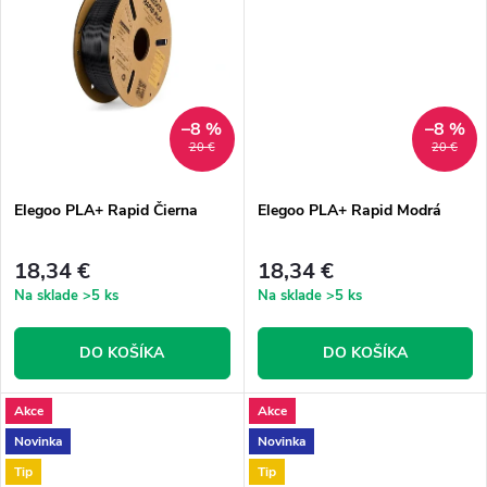
k
t
t
o
o
v
–8 %
–8 %
20 €
20 €
v
Elegoo PLA+ Rapid Čierna
Elegoo PLA+ Rapid Modrá
18,34 €
18,34 €
Na sklade
>5 ks
Na sklade
>5 ks
DO KOŠÍKA
DO KOŠÍKA
Akce
Akce
Novinka
Novinka
Tip
Tip