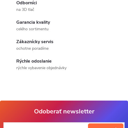
v
Odborníci
na 3D tlač
l
Garancia kvality
á
celého sortimentu
d
Zákaznícky servis
a
ochotne poradíme
c
Rýchle odoslanie
rýchle vybavenie objednávky
i
e
p
r
Odoberať newsletter
v
Z