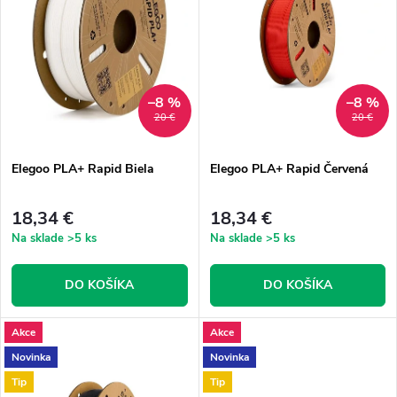
e
p
n
i
i
s
–8 %
–8 %
20 €
20 €
e
p
Elegoo PLA+ Rapid Biela
Elegoo PLA+ Rapid Červená
p
r
r
18,34 €
18,34 €
o
Na sklade
>5 ks
Na sklade
>5 ks
o
d
DO KOŠÍKA
DO KOŠÍKA
d
u
Akce
Akce
u
Novinka
Novinka
k
Tip
Tip