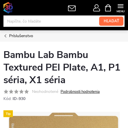
Prejsť
NÁKUPN
KOŠÍK
na
obsah
HĽADAŤ
Príslušenstvo
Bambu Lab Bambu
Textured PEI Plate, A1, P1
séria, X1 séria
Neohodnotené
Podrobnosti hodnotenia
Kód:
ID-930
Tip