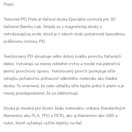
Popis
Textured PEI Plate je tlačová doska špeciálne vyvinutá pre 3D
tlačiarne Bambu Lab. Skladá sa z magnetickej dosky z
nehrdzavejúcej ocele, ktorá je z oboch strán potiahnutá špeciálnou
práškovou vrstvou PEI.
Textúrovaný PEI dosahuje veľmi dobrú kvalitu povrchu tlačených
dielov. Vytvárajú sa menej viditeľné vrstvy a model má jedinečnú
jemnú povrchovú úpravu. Textúrovaný povrch poskytuje ešte
silnejšiu počiatočnú priľnavosť vláknitého materiálu ako hladká
doska. To znamená, že vaše výtlačky ešte lepšie priľnú k platni a je
menej pravdepodobné, že sa zdeformujú.
Doska je vhodná pre širokú škálu materiálov, vrátane štandardných
filamentov ako PLA, TPU a PETG, ako aj filamentov ako ABS a
nylon, ktoré vyžadujú vyššie teploty na tlač.