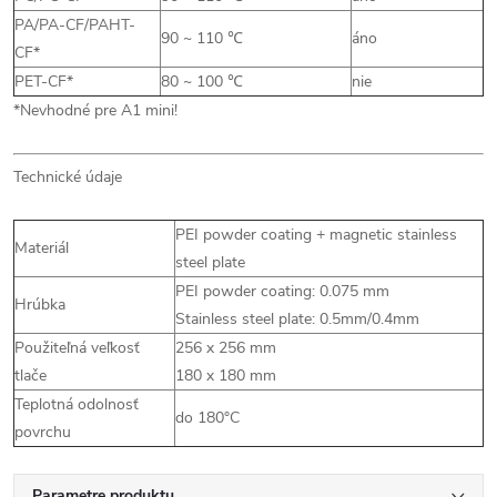
PA/PA-CF/PAHT-
90 ~ 110 ℃
áno
CF*
PET-CF*
80 ~ 100 ℃
nie
*Nevhodné pre A1 mini!
Technické údaje
PEI powder coating + magnetic stainless
Materiál
steel plate
PEI powder coating: 0.075 mm
Hrúbka
Stainless steel plate: 0.5mm/0.4mm
Použiteľná veľkosť
256 x 256 mm
tlače
180 x 180 mm
Teplotná odolnosť
do 180°C
povrchu
Parametre produktu