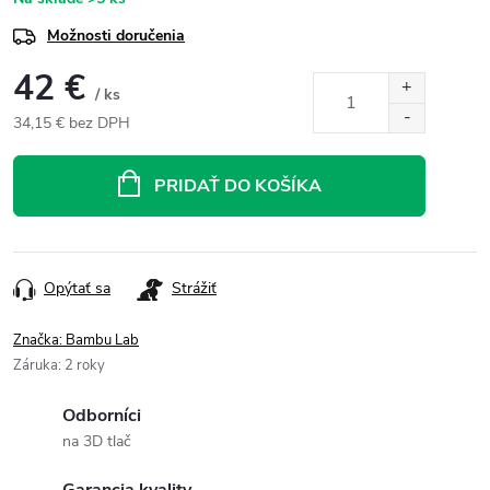
Možnosti doručenia
42 €
/ ks
34,15 € bez DPH
Jednotková
cena:
PRIDAŤ DO KOŠÍKA
Opýtať sa
Strážiť
Značka:
Bambu Lab
Záruka
:
2 roky
Odborníci
na 3D tlač