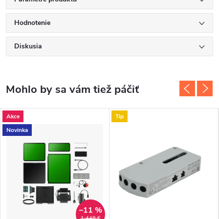
Hodnotenie
Diskusia
Akce
Tip
Novinka
–11 %
1 448 €