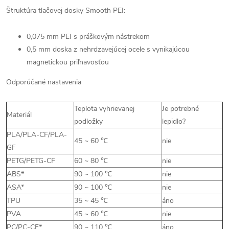
Štruktúra tlačovej dosky Smooth PEI:
0,075 mm PEI s práškovým nástrekom
0,5 mm doska z nehrdzavejúcej ocele s vynikajúcou
magnetickou priľnavosťou
Odporúčané nastavenia
Teplota vyhrievanej
Je potrebné
Materiál
podložky
lepidlo?
PLA/PLA-CF/PLA-
45 ~ 60 ℃
nie
GF
PETG/PETG-CF
60 ~ 80 ℃
nie
ABS*
90 ~ 100 ℃
nie
ASA*
90 ~ 100 ℃
nie
TPU
35 ~ 45 ℃
áno
PVA
45 ~ 60 ℃
nie
PC/PC-CF*
90 ~ 110 ℃
áno