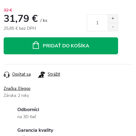
32 €
31,79 €
/ ks
25,85 € bez DPH
Jednotková
cena:
PRIDAŤ DO KOŠÍKA
Opýtať sa
Strážiť
Značka:
Elegoo
Záruka
:
2 roky
Odborníci
na 3D tlač
Garancia kvality