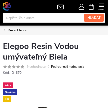
Prejsť
NÁKUPN
KOŠÍK
na
obsah
HĽADAŤ
Resin Elegoo
Elegoo Resin Vodou
umývateľný Biela
Neohodnotené
Podrobnosti hodnotenia
Kód:
ID-670
Akce
Novinka
Tip