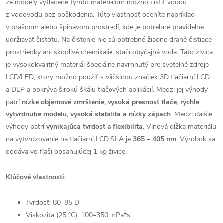
že modely vytlačené týmto materiálom možno čistiť vodou
z vodovodu bez poškodenia. Túto vlastnosť oceníte napríklad
v prašnom alebo špinavom prostredí, kde je potrebné pravidelne
udržiavať čistotu. Na čistenie nie sú potrebné žiadne drahé čistiace
prostriedky ani škodlivé chemikálie, stačí obyčajná voda. Táto živica
je vysokokvalitný materiál špeciálne navrhnutý pre svetelné zdroje
LCD/LED, ktorý možno použiť s väčšinou značiek 3D tlačiarní LCD
a DLP a pokrýva širokú škálu tlačových aplikácií. Medzi jej výhody
patrí
nízke objemové zmrštenie, vysoká presnosť tlače, rýchle
vytvrdnutie modelu, vysoká stabilita a nízky zápach
. Medzi ďalšie
výhody patrí
vynikajúca tvrdosť a flexibilita
. Vlnová dĺžka materiálu
na vytvrdzovanie na tlačiarni LCD SLA je
365 – 405 nm
. Výrobok sa
dodáva vo fľaši obsahujúcej 1 kg živice.
Kľúčové vlastnosti:
Tvrdosť: 80–85 D
Viskozita (25 °C): 100–350 mPa*s