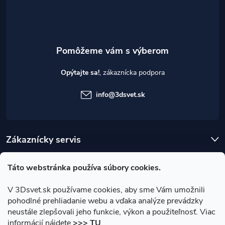
i
e
Opýtajte sa!
info
@
3dsvet.sk
Zákaznícky servis
Užitočné informácie
Táto webstránka používa súbory cookies.
V 3Dsvet.sk používame cookies, aby sme Vám umožnili
pohodlné prehliadanie webu a vďaka analýze prevádzky
neustále zlepšovali jeho funkcie, výkon a použiteľnosť. Viac
informácií nájdete
>>> TU
.