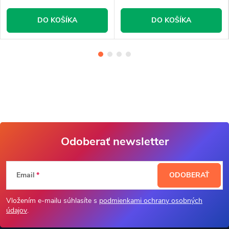
DO KOŠÍKA
DO KOŠÍKA
Odoberať newsletter
Z
Email
ODOBERAŤ
á
Vložením e-mailu súhlasíte s
podmienkami ochrany osobných
p
údajov
.