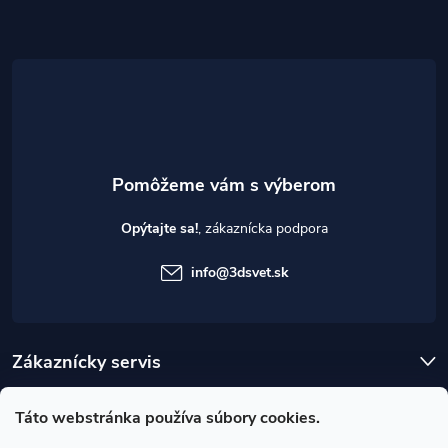
ä
t
i
e
Opýtajte sa!
info
@
3dsvet.sk
Zákaznícky servis
Užitočné informácie
Táto webstránka používa súbory cookies.