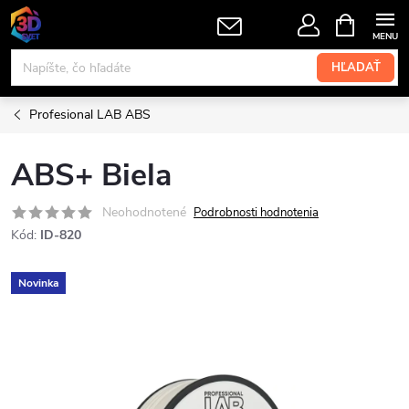
Prejsť
NÁKUPN
KOŠÍK
na
obsah
HĽADAŤ
Profesional LAB ABS
ABS+ Biela
Neohodnotené
Podrobnosti hodnotenia
Kód:
ID-820
Novinka