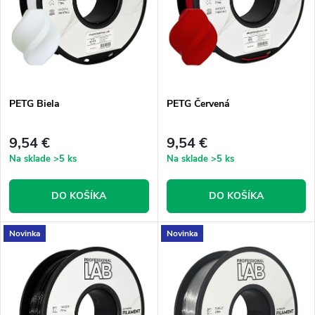
n
i
i
s
e
p
PETG Biela
PETG Červená
p
r
r
9,54 €
9,54 €
o
Na sklade
>5 ks
Na sklade
>5 ks
o
d
DO KOŠÍKA
DO KOŠÍKA
d
u
Novinka
Novinka
u
k
k
t