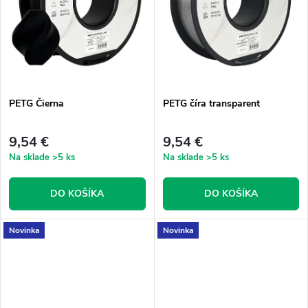
t
o
o
v
v
PETG Čierna
PETG číra transparent
9,54 €
9,54 €
Na sklade
>5 ks
Na sklade
>5 ks
DO KOŠÍKA
DO KOŠÍKA
Novinka
Novinka