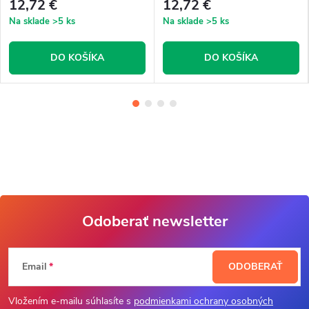
12,72 €
12,72 €
Na sklade
>5 ks
Na sklade
>5 ks
DO KOŠÍKA
DO KOŠÍKA
Odoberať newsletter
Z
Email
ODOBERAŤ
á
Vložením e-mailu súhlasíte s
podmienkami ochrany osobných