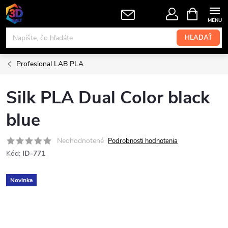
Prejsť
NÁKUPN
KOŠÍK
na
obsah
HĽADAŤ
Profesional LAB PLA
Silk PLA Dual Color black
blue
Neohodnotené
Podrobnosti hodnotenia
Kód:
ID-771
Novinka