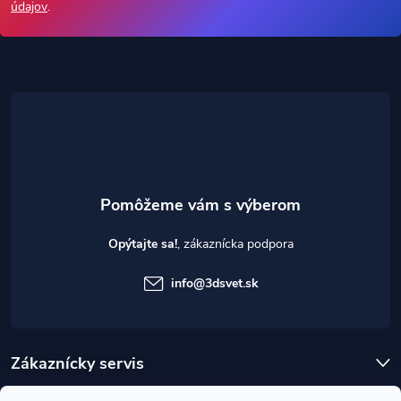
p
údajov
.
ä
t
i
e
Opýtajte sa!
info
@
3dsvet.sk
Zákaznícky servis